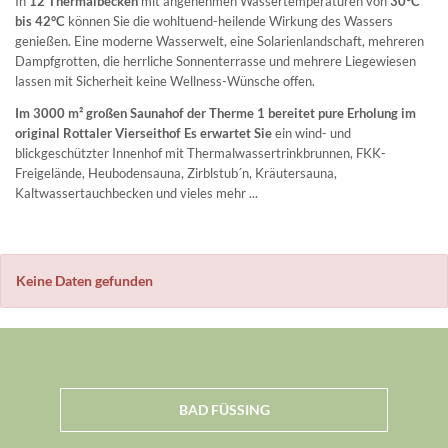
In
12 Thermalbecken
mit angenehmen Wassertemperaturen von
30°C
bis 42°C
können Sie die wohltuend-heilende Wirkung des Wassers
genießen. Eine moderne Wasserwelt, eine Solarienlandschaft, mehreren
Dampfgrotten, die herrliche Sonnenterrasse und mehrere Liegewiesen
lassen mit Sicherheit keine Wellness-Wünsche offen.
Im 3000 m² großen Saunahof der Therme 1 bereitet pure Erholung im
original Rottaler Vierseithof Es erwartet Sie
ein wind- und
blickgeschützter Innenhof mit Thermalwassertrinkbrunnen, FKK-
Freigelände, Heubodensauna, Zirblstub´n, Kräutersauna,
Kaltwassertauchbecken und vieles mehr ...
Keine Daten gefunden
BAD FÜSSING