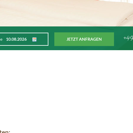
+49
se
JETZT ANFRAGEN
ten: