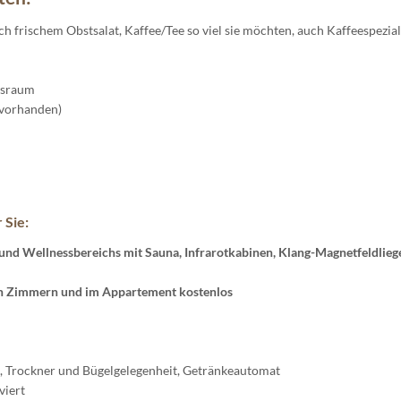
ich frischem Obstsalat, Kaffee/Tee so viel sie möchten, auch Kaffeespezia
tsraum
 vorhanden)
 Sie:
und Wellnessbereichs mit Sauna, Infrarotkabinen, Klang-Magnetfeldlieg
en Zimmern und im Appartement kostenlos
Trockner und Bügelgelegenheit, Getränkeautomat
viert