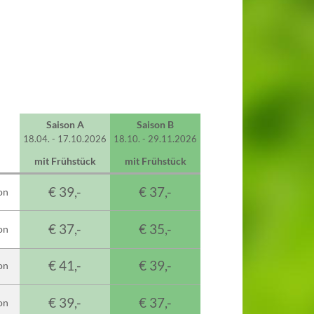
Saison A
Saison B
18.04. - 17.10.2026
18.10. - 29.11.2026
mit Frühstück
mit Frühstück
€ 39,-
€ 37,-
on
€ 37,-
€ 35,-
on
€ 41,-
€ 39,-
on
€ 39,-
€ 37,-
on