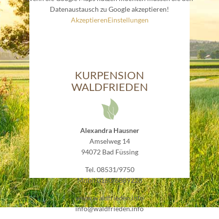
Datenaustausch zu Google akzeptieren!
Akzeptieren
Einstellungen
KURPENSION
WALDFRIEDEN
Alexandra Hausner
Amselweg 14
94072 Bad Füssing
Tel. 08531/9750
Mobil 0160/6889228
www.waldfrieden.info
info@waldfrieden.info