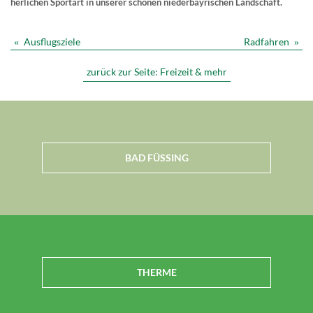
herlichen Sportart in unserer schönen niederbayrischen Landschaft.
Ausflugsziele
Radfahren
«
»
zurück zur Seite:
Freizeit & mehr
BAD FÜSSING
THERME